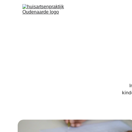
I
kind