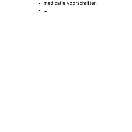
medicatie voorschriften
...
Contact
055 23 96 96
andeschelde@gmail.com